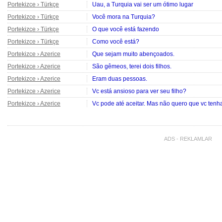
Portekizce › Türkçe
Uau, a Turquia vai ser um ótimo lugar
Portekizce › Türkçe
Você mora na Turquia?
Portekizce › Türkçe
O que você está fazendo
Portekizce › Türkçe
Como você está?
Portekizce › Azerice
Que sejam muito abençoados.
Portekizce › Azerice
São gêmeos, terei dois filhos.
Portekizce › Azerice
Eram duas pessoas.
Portekizce › Azerice
Vc está ansioso para ver seu filho?
Portekizce › Azerice
Vc pode até aceitar. Mas não quero que vc ten
Portekizce › Azerice
Não sei meu querido.
Ele está me espionando. Acho que ele está que
Portekizce › Türkçe
Alsancak Türk feliz quinta feira vamos curtir u
ADS - REKLAMLAR
Azevedo do Rio de Janeiro
Portekizce › Türkçe
Amor o meu celylar não ta traduzindo
Portekizce › Azerice
Fica a seu critério meu querido.
Portekizce › Azerice
O que você dirá se ele lhe perguntar sobre mim
Portekizce › Azerice
Devo aceitar a proposta dele?
Portekizce › Azerice
Oi meu querido.
Ele está com ciúmes.