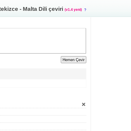
ekizce - Malta Dili çeviri
(v1.4 yeni)
?