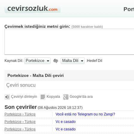
Port
Çevirmek istediğiniz metni girin:
(
5000
karakter kaldı)
Portekizce
Malta Dili
Kaynak Dil:
:Hedef Dil
Portekizce - Malta Dili çeviri
Çeviri sonucu
Çeviriyi dinleyin
Kopyala
Google'da ara
Son çeviriler
(
06 Ağustos 2026 18:12:37
)
Portekizce › Türkçe
Você está no Telegram ou no Zangi?
Portekizce › Türkçe
Vc e casado
Portekizce › Türkçe
Vc e casado