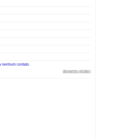
ha nenhum contato.
devamını göster›
rendo saber algo.
ma linda música show bjs da sua amiga carioca vilma
?